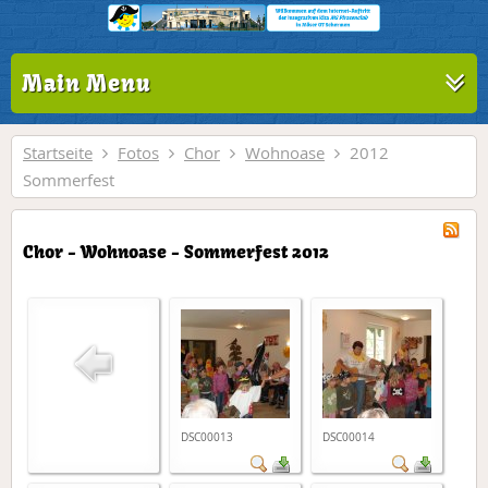
Main Menu
Startseite
Fotos
Chor
Wohnoase
2012
Sommerfest
Chor - Wohnoase - Sommerfest 2012
DSC00013
DSC00014