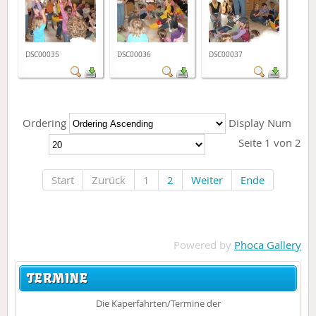
DSC00035
DSC00036
DSC00037
Ordering
Display Num
Seite 1 von 2
Start
Zurück
1
2
Weiter
Ende
Powered by
Phoca Gallery
TERMINE
Die Kaperfahrten/Termine der