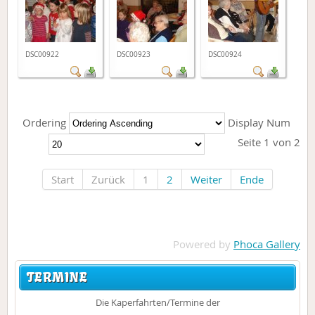
DSC00922
DSC00923
DSC00924
Ordering
Display Num
Seite 1 von 2
Start
Zurück
1
2
Weiter
Ende
Powered by
Phoca Gallery
TERMINE
Die Kaperfahrten/Termine der